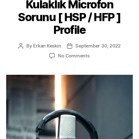
Kulaklık Microfon
Sorunu [ HSP / HFP ]
Profile
By
Erkan Keskin
September 30, 2022
Post
Post
author
date
on
No Comments
Ubuntu,
Bluetooth
Kulaklık
Microfon
Sorunu
[
HSP
/
HFP
]
Profile