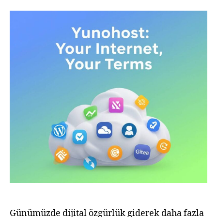
ile
Kendi
Sunucunun
Kontrolünü
Ele
Al
Günümüzde dijital özgürlük giderek daha fazla