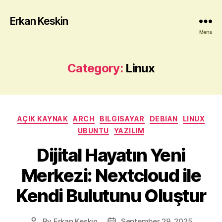
Erkan Keskin
Menu
Category:
Linux
Categories
AÇIK KAYNAK
ARCH
BILGISAYAR
DEBIAN
LINUX
UBUNTU
YAZILIM
Dijital Hayatın Yeni
Merkezi: Nextcloud ile
Kendi Bulutunu Oluştur
By
Erkan Keskin
September 29, 2025
Post
Post