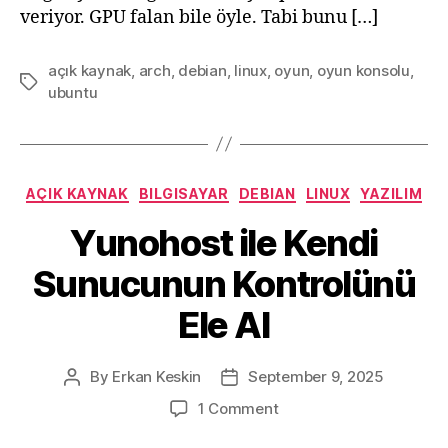
veriyor. GPU falan bile öyle. Tabi bunu […]
açık kaynak
,
arch
,
debian
,
linux
,
oyun
,
oyun konsolu
,
Tags
ubuntu
Categories
AÇIK KAYNAK
BILGISAYAR
DEBIAN
LINUX
YAZILIM
Yunohost ile Kendi
Sunucunun Kontrolünü
Ele Al
By
Erkan Keskin
September 9, 2025
Post
Post
author
date
on
1 Comment
Yunohost