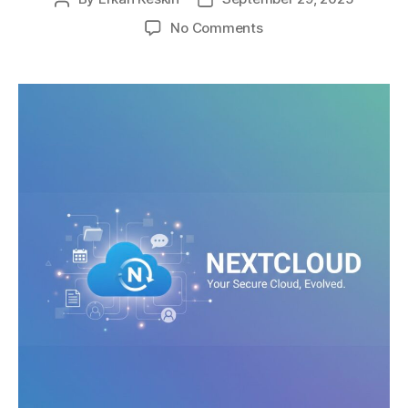
author
date
on
No Comments
Dijital
Hayatın
Yeni
Merkezi:
Nextcloud
ile
Kendi
Bulutunu
Oluştur