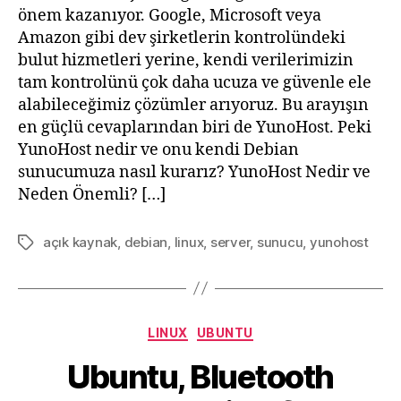
önem kazanıyor. Google, Microsoft veya
Amazon gibi dev şirketlerin kontrolündeki
bulut hizmetleri yerine, kendi verilerimizin
tam kontrolünü çok daha ucuza ve güvenle ele
alabileceğimiz çözümler arıyoruz. Bu arayışın
en güçlü cevaplarından biri de YunoHost. Peki
YunoHost nedir ve onu kendi Debian
sunucumuza nasıl kurarız? YunoHost Nedir ve
Neden Önemli? […]
açık kaynak
,
debian
,
linux
,
server
,
sunucu
,
yunohost
Tags
Categories
LINUX
UBUNTU
Ubuntu, Bluetooth