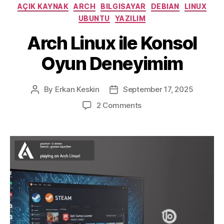
Categories
AÇIK KAYNAK
ARCH
BILGISAYAR
DEBIAN
LINUX
UBUNTU
YAZILIM
Arch Linux ile Konsol
Oyun Deneyimim
By
Erkan Keskin
September 17, 2025
Post
Post
author
date
on
2 Comments
Arch
Linux
ile
Konsol
Oyun
Deneyimim