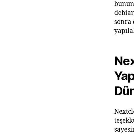
bunun 
debia
sonra 
yapıla
Nex
Yap
Dün
Nextcl
teşekk
sayesi