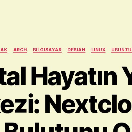
Categories
NAK
ARCH
BILGISAYAR
DEBIAN
LINUX
UBUNTU
ital Hayatın 
zi: Nextclo
 Bulutunu O