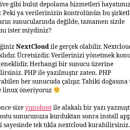
ve gibi bulut depolama hizmetleri hayatımı
r. Peki ya verilerinizin kontrolünün bu şirket
arın sunucularında değilde, tamamen sizde
nı ister miydiniz?
eğiniz
NextCloud
ile gerçek olabilir. Nextclou
lıdır. Ücretsizdir. Verilerinizi yönetmek ko
teneklidir. Herhangi bir sunucu üzerine
lirsiniz. PHP ile yazılmıştır zaten. PHP
ırabilen her sunucuda çalışır. Tabiki doğasın
e linux öneriyoruz
nce size
yunohost
ile alakalı bir yazı yazmış
stu sunucunuza kurduktan sonra install ap
ği sayesinde tek tıkla nextcloud kurabilirsiniz