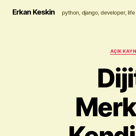
Erkan Keskin
python, django, developer, life
AÇIK KAY
Dij
Merke
Kendi