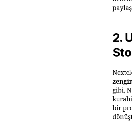
payla
2. 
Sto
Nextcl
zengi
gibi, 
kurabi
bir pr
dönüşt