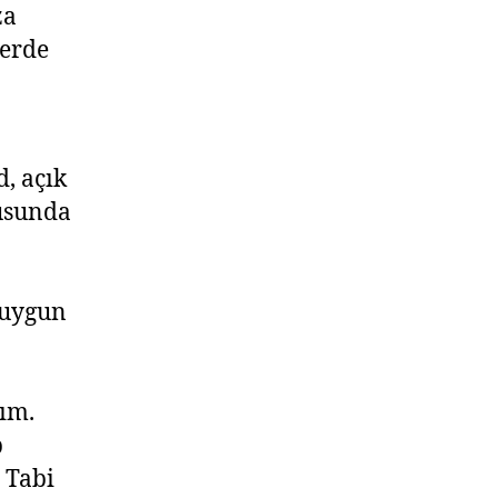
za
lerde
d, açık
nusunda
a uygun
tım.
p
. Tabi