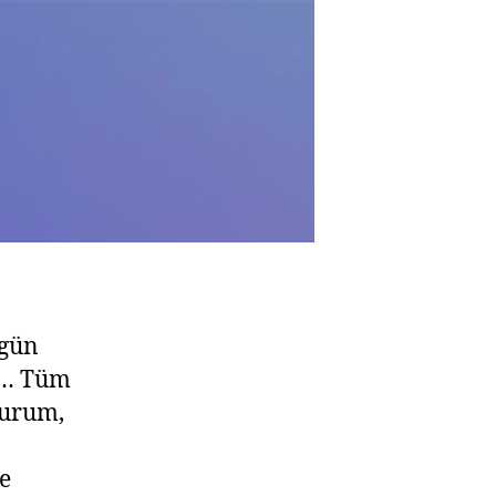
 gün
ar… Tüm
durum,
e