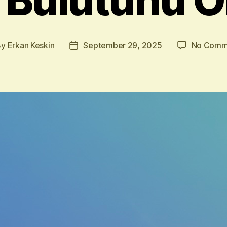
By
Erkan Keskin
September 29, 2025
No Comm
t
Post
hor
date