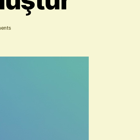
on
ents
Dijital
Hayatın
Yeni
Merkezi:
Nextcloud
ile
Kendi
Bulutunu
Oluştur