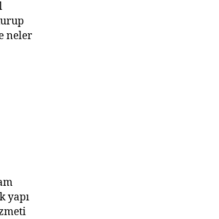
l
kurup
e neler
tam
ek yapı
izmeti