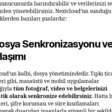
sunucunuzda barındırabilir ve verilerinizi te
den yönetebilirsiniz. Nextcloud’un sunduğu
klerden bazıları şunlardır:
Dosya Senkronizasyonu v
laşımı
oud’un kalbi, dosya yönetimindedir. Tıpkı tic
eri gibi, masaüstü ve mobil uygulamalar
ığıyla
tüm fotoğraf, video ve belgelerinizi
ik olarak senkronize edebilirsiniz
. Hatta b
leri, şifre koruması ve süre kısıtlamaları
eyerek dışarıdan insanlarla güvenli bir şekild