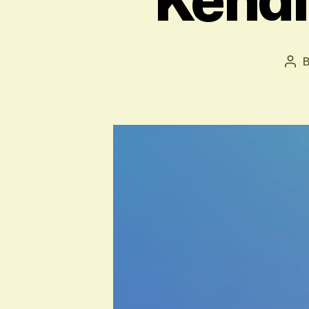
Pos
aut