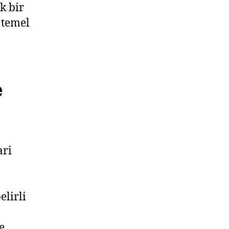
k bir
 temel
e
ari
elirli
e