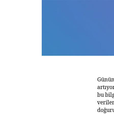
Günümü
artıyo
bu bil
verile
doğuru