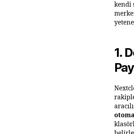
kendi 
merkez
yetene
1. 
Pay
Nextcl
rakipl
aracıl
otomat
klasör
belirl