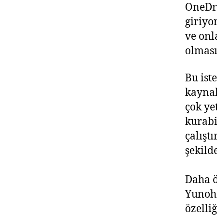
OneDri
giriyo
ve onl
olması
Bu ist
kaynak
çok ye
kurabi
çalışt
şekild
Daha ö
Yunoho
özelli